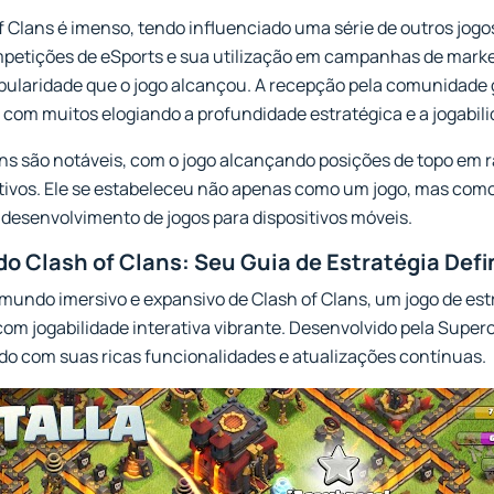
of Clans é imenso, tendo influenciado uma série de outros jog
petições de eSports e sua utilização em campanhas de marke
pularidade que o jogo alcançou. A recepção pela comunidade
om muitos elogiando a profundidade estratégica e a jogabilid
ns são notáveis, com o jogo alcançando posições de topo em r
ativos. Ele se estabeleceu não apenas como um jogo, mas co
 desenvolvimento de jogos para dispositivos móveis.
o Clash of Clans: Seu Guia de Estratégia Defi
undo imersivo e expansivo de Clash of Clans, um jogo de es
om jogabilidade interativa vibrante. Desenvolvido pela Superce
do com suas ricas funcionalidades e atualizações contínuas.