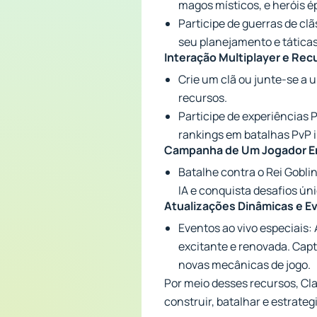
magos místicos, e heróis é
Participe de guerras de cl
seu planejamento e táticas
Interação Multiplayer e Rec
Crie um clã ou junte-se a 
recursos.
Participe de experiências 
rankings em batalhas PvP 
Campanha de Um Jogador E
Batalhe contra o Rei Gobli
IA e conquista desafios úni
Atualizações Dinâmicas e E
Eventos ao vivo especiais:
excitante e renovada. Cap
novas mecânicas de jogo.
Por meio desses recursos, Cl
construir, batalhar e estrate