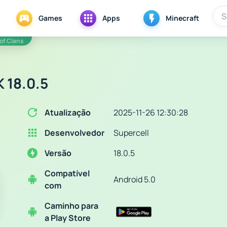
Games
Apps
Minecraft
 of Clans
 18.0.5
Atualização
2025-11-26 12:30:28
Desenvolvedor
Supercell
Versão
18.0.5
Compatível
Android 5.0
com
Caminho para
a Play Store