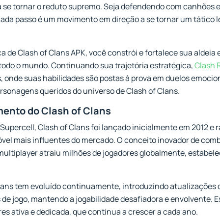
ara se tornar o reduto supremo. Seja defendendo com canhões
cada passo é um movimento em direção a se tornar um tático l
 de Clash of Clans APK, você constrói e fortalece sua aldeia
 todo o mundo. Continuando sua trajetória estratégica,
Clash 
s, onde suas habilidades são postas à prova em duelos emocio
ersonagens queridos do universo de Clash of Clans.
mento do Clash of Clans
 Supercell, Clash of Clans foi lançado inicialmente em 2012 e
óvel mais influentes do mercado. O conceito inovador de comb
ultiplayer atraiu milhões de jogadores globalmente, estabe
Clans tem evoluído continuamente, introduzindo atualizações
 de jogo, mantendo a jogabilidade desafiadora e envolvente.
es ativa e dedicada, que continua a crescer a cada ano.