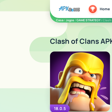
apkbine
Home
Casa
/
Jogos
/
GAME STRATEGY
/ Clash
Clash of Clans APK
18.0.5