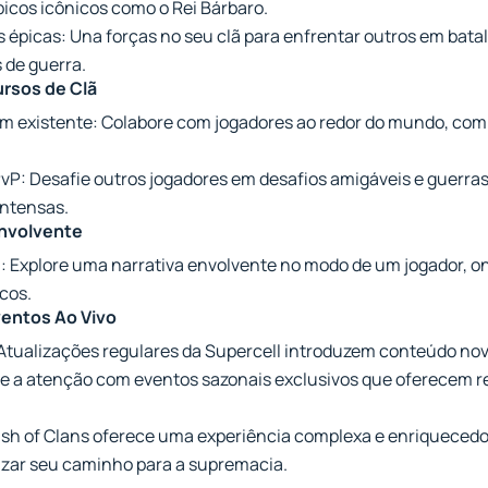
picos icônicos como o Rei Bárbaro.
ãs épicas: Una forças no seu clã para enfrentar outros em bat
 de guerra.
ursos de Clã
um existente: Colabore com jogadores ao redor do mundo, com
PvP: Desafie outros jogadores em desafios amigáveis e guerra
intensas.
nvolvente
n: Explore uma narrativa envolvente no modo de um jogador, o
cos.
ventos Ao Vivo
 Atualizações regulares da Supercell introduzem conteúdo no
te a atenção com eventos sazonais exclusivos que oferecem 
ash of Clans oferece uma experiência complexa e enriquecedo
gizar seu caminho para a supremacia.