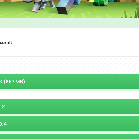
ecraft
PK (887 MB)
.2
0.4