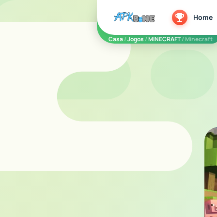
apkbine
Home
Casa
/
Jogos
/
MINECRAFT
/ Minecraft