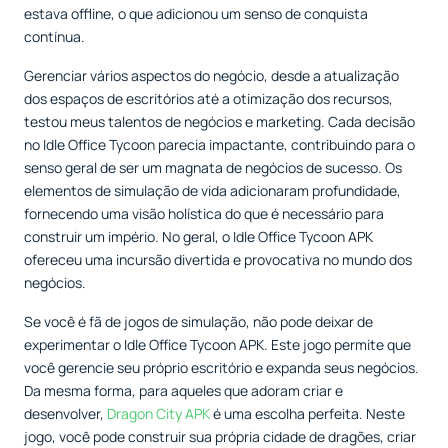
estava offline, o que adicionou um senso de conquista
contínua.
Gerenciar vários aspectos do negócio, desde a atualização
dos espaços de escritórios até a otimização dos recursos,
testou meus talentos de negócios e marketing. Cada decisão
no Idle Office Tycoon parecia impactante, contribuindo para o
senso geral de ser um magnata de negócios de sucesso. Os
elementos de simulação de vida adicionaram profundidade,
fornecendo uma visão holística do que é necessário para
construir um império. No geral, o Idle Office Tycoon APK
ofereceu uma incursão divertida e provocativa no mundo dos
negócios.
Se você é fã de jogos de simulação, não pode deixar de
experimentar o Idle Office Tycoon APK. Este jogo permite que
você gerencie seu próprio escritório e expanda seus negócios.
Da mesma forma, para aqueles que adoram criar e
desenvolver,
Dragon City APK
é uma escolha perfeita. Neste
jogo, você pode construir sua própria cidade de dragões, criar