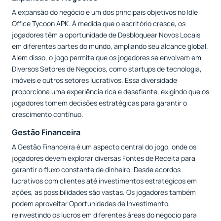
A expansão do negócio é um dos principais objetivos no Idle
Office Tycoon APK. À medida que o escritório cresce, os
jogadores têm a oportunidade de Desbloquear Novos Locais
em diferentes partes do mundo, ampliando seu alcance global.
Além disso, o jogo permite que os jogadores se envolvam em
Diversos Setores de Negócios, como startups de tecnologia,
imóveis e outros setores lucrativos. Essa diversidade
proporciona uma experiência rica e desafiante, exigindo que os
jogadores tomem decisões estratégicas para garantir o
crescimento contínuo.
Gestão Financeira
A Gestão Financeira é um aspecto central do jogo, onde os
jogadores devem explorar diversas Fontes de Receita para
garantir o fluxo constante de dinheiro. Desde acordos
lucrativos com clientes até investimentos estratégicos em
ações, as possibilidades são vastas. Os jogadores também
podem aproveitar Oportunidades de Investimento,
reinvestindo os lucros em diferentes áreas do negócio para