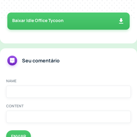
Baixar Idle Office Tycoon
Seu comentário
NAME
CONTENT
ENVIAR