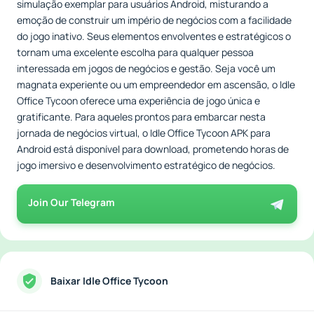
simulação exemplar para usuários Android, misturando a
emoção de construir um império de negócios com a facilidade
do jogo inativo. Seus elementos envolventes e estratégicos o
tornam uma excelente escolha para qualquer pessoa
interessada em jogos de negócios e gestão. Seja você um
magnata experiente ou um empreendedor em ascensão, o Idle
Office Tycoon oferece uma experiência de jogo única e
gratificante. Para aqueles prontos para embarcar nesta
jornada de negócios virtual, o Idle Office Tycoon APK para
Android está disponível para download, prometendo horas de
jogo imersivo e desenvolvimento estratégico de negócios.
Join Our Telegram
Baixar Idle Office Tycoon