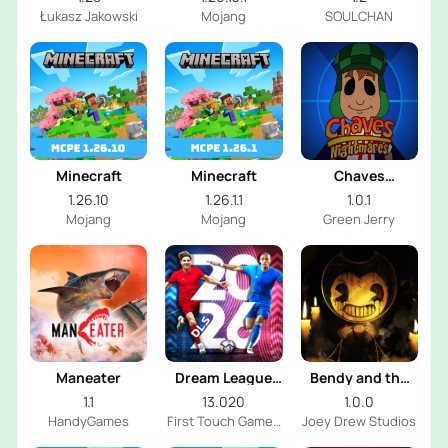
Edition
Łukasz Jakowski
Mojang
SOULCHAN
Minecraft
Minecraft
Chaves
Nightmares
1.26.10
1.26.1.1
1.0.1
Mojang
Mojang
Green Jerry
Maneater
Dream League
Bendy and the
Soccer 2026
Dark Revival
1.1
13.020
1.0.0
HandyGames
First Touch Games
Joey Drew Studios
Ltd.