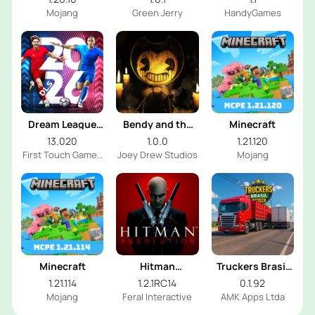
Mojang
Green Jerry
HandyGames
Dream League
Bendy and the
Minecraft
Soccer 2026
Dark Revival
13.020
1.0.0
1.21.120
First Touch Games
Joey Drew Studios
Mojang
Ltd.
Minecraft
Hitman
Truckers Brasil
Absolution
Online
1.21.114
1.2.1RC14
0.1.92
Mojang
Feral Interactive
AMK Apps Ltda