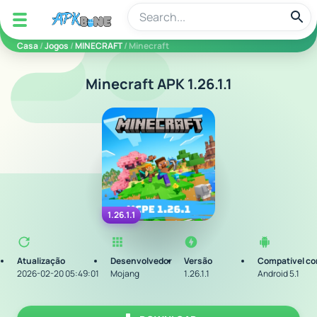
apkbine
Casa
/
Jogos
/
MINECRAFT
/ Minecraft
Minecraft APK 1.26.1.1
1.26.1.1
Atualização
Desenvolvedor
Versão
Compatível c
2026-02-20 05:49:01
Mojang
1.26.1.1
Android 5.1