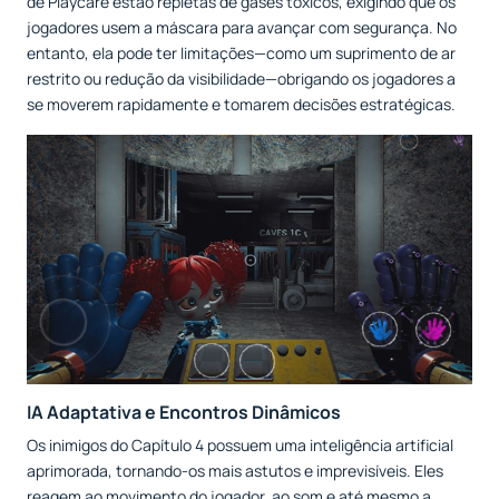
de Playcare estão repletas de gases tóxicos, exigindo que os
jogadores usem a máscara para avançar com segurança. No
entanto, ela pode ter limitações—como um suprimento de ar
restrito ou redução da visibilidade—obrigando os jogadores a
se moverem rapidamente e tomarem decisões estratégicas.
IA Adaptativa e Encontros Dinâmicos
Os inimigos do Capítulo 4 possuem uma inteligência artificial
aprimorada, tornando-os mais astutos e imprevisíveis. Eles
reagem ao movimento do jogador, ao som e até mesmo a