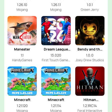
Nightmares
1.26.10
1.26.1.1
1.0.1
Mojang
Mojang
Green Jerry
Maneater
Dream League
Bendy and the
Soccer 2026
Dark Revival
1.1
13.020
1.0.0
HandyGames
First Touch Games
Joey Drew Studios
Ltd.
Minecraft
Minecraft
Hitman
Absolution
1.21.120
1.21.114
1.2.1RC14
Mojang
Mojang
Feral Interactive