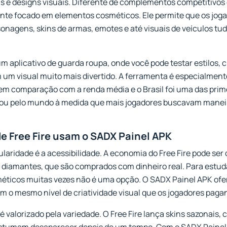
s e designs visuais. Diferente de complementos competitivos 
lmente focado em elementos cosméticos. Ele permite que os j
onagens, skins de armas, emotes e até visuais de veículos tu
 aplicativo de guarda roupa, onde você pode testar estilos, c
m um visual muito mais divertido. A ferramenta é especialmen
o em comparação com a renda média e o Brasil foi uma das pri
ou pelo mundo à medida que mais jogadores buscavam maneira
de Free Fire usam o SADX Painel APK
laridade é a acessibilidade. A economia do Free Fire pode ser d
diamantes, que são comprados com dinheiro real. Para estud
méticos muitas vezes não é uma opção. O SADX Painel APK ofe
m o mesmo nível de criatividade visual que os jogadores paga
 valorizado pela variedade. O Free Fire lança skins sazonais, 