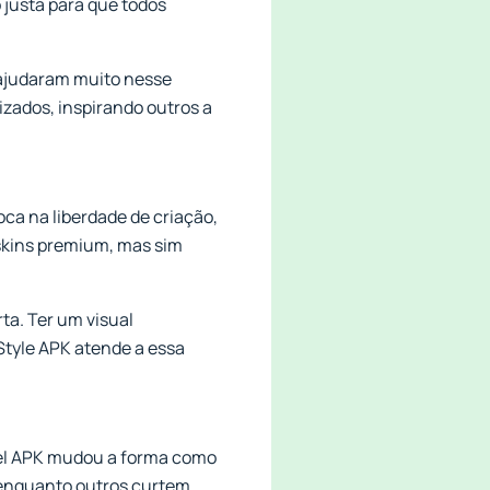
 justa para que todos
 ajudaram muito nesse
zados, inspirando outros a
oca na liberdade de criação,
 skins premium, mas sim
a. Ter um visual
Style APK atende a essa
inel APK mudou a forma como
, enquanto outros curtem