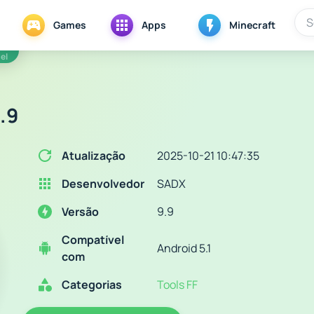
Games
Apps
Minecraft
el
.9
Atualização
2025-10-21 10:47:35
Desenvolvedor
SADX
Versão
9.9
Compatível
Android 5.1
com
Categorias
Tools FF