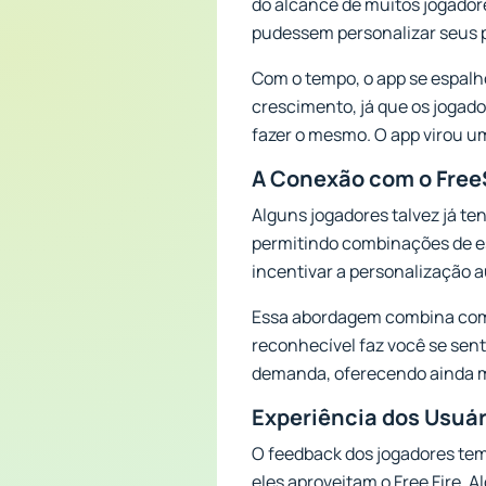
do alcance de muitos jogador
pudessem personalizar seus 
Com o tempo, o app se espalh
crescimento, já que os jogad
fazer o mesmo. O app virou um
A Conexão com o Free
Alguns jogadores talvez já te
permitindo combinações de est
incentivar a personalização au
Essa abordagem combina com a
reconhecível faz você se sent
demanda, oferecendo ainda m
Experiência dos Usuá
O feedback dos jogadores tem
eles aproveitam o Free Fire.