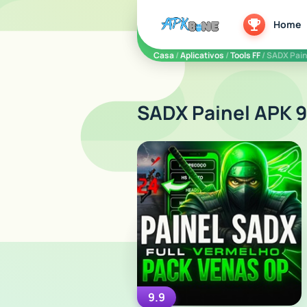
apkbine
Home
Casa
/
Aplicativos
/
Tools FF
/ SADX Pain
SADX Painel APK 9
9.9