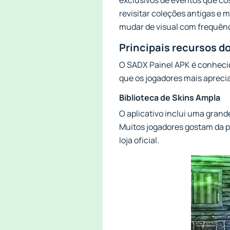
exclusivos de eventos que c
revisitar coleções antigas e 
mudar de visual com frequên
Principais recursos d
O SADX Painel APK é conhecid
que os jogadores mais apreci
Biblioteca de Skins Ampla
O aplicativo inclui uma grand
Muitos jogadores gostam da po
loja oficial.