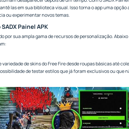
ostumam desaparecer depois de um tempo. Com o SADX Painel
mantê las em sua biblioteca visual. Isso torna o app uma opçã
cia ou experimentar novos temas.
o SADX Painel APK
o por sua ampla gama de recursos de personalização. Abaixo 
am:
e variedade de skins do Free Fire desde roupas básicas até col
ssibilidade de testar estilos que já foram exclusivos ou que n