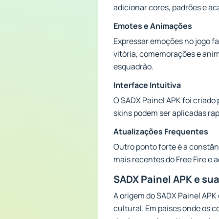
adicionar cores, padrões e ac
Emotes e Animações
Expressar emoções no jogo faz
vitória, comemorações e anim
esquadrão.
Interface Intuitiva
O SADX Painel APK foi criado 
skins podem ser aplicadas r
Atualizações Frequentes
Outro ponto forte é a constâ
mais recentes do Free Fire e a
SADX Painel APK e suas
A origem do SADX Painel APK e
cultural. Em países onde os c