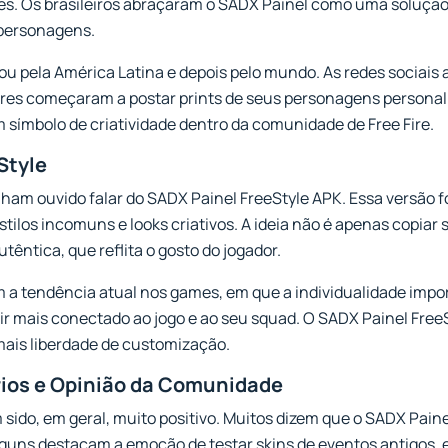
es. Os brasileiros abraçaram o SADX Painel como uma solução
personagens.
ou pela América Latina e depois pelo mundo. As redes sociais
ores começaram a postar prints de seus personagens personali
 símbolo de criatividade dentro da comunidade de Free Fire.
Style
nham ouvido falar do SADX Painel FreeStyle APK. Essa versão f
ilos incomuns e looks criativos. A ideia não é apenas copiar
têntica, que reflita o gosto do jogador.
 tendência atual nos games, em que a individualidade import
ir mais conectado ao jogo e ao seu squad. O SADX Painel Free
ais liberdade de customização.
rios e Opinião da Comunidade
 sido, em geral, muito positivo. Muitos dizem que o SADX Pa
 Alguns destacam a emoção de testar skins de eventos antigos