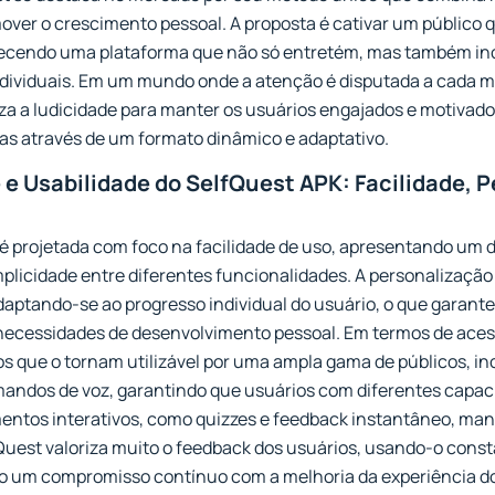
over o crescimento pessoal. A proposta é cativar um público q
recendo uma plataforma que não só entretém, mas também in
ndividuais. Em um mundo onde a atenção é disputada a cada 
iza a ludicidade para manter os usuários engajados e motivad
rias através de um formato dinâmico e adaptativo.
 e Usabilidade do SelfQuest APK: Facilidade, 
é projetada com foco na facilidade de uso, apresentando um d
plicidade entre diferentes funcionalidades. A personalização
adaptando-se ao progresso individual do usuário, o que garant
 necessidades de desenvolvimento pessoal. Em termos de acess
os que o tornam utilizável por uma ampla gama de públicos, i
mandos de voz, garantindo que usuários com diferentes capa
mentos interativos, como quizzes e feedback instantâneo, ma
fQuest valoriza muito o feedback dos usuários, usando-o cons
indo um compromisso contínuo com a melhoria da experiência do