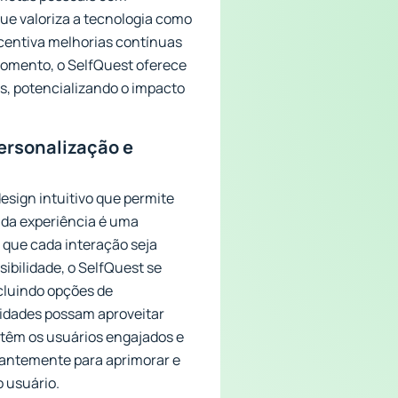
ue valoriza a tecnologia como
centiva melhorias contínuas
momento, o SelfQuest oferece
os, potencializando o impacto
Personalização e
esign intuitivo que permite
 da experiência é uma
e que cada interação seja
ibilidade, o SelfQuest se
ncluindo opções de
cidades possam aproveitar
ntêm os usuários engajados e
tantemente para aprimorar e
 usuário.