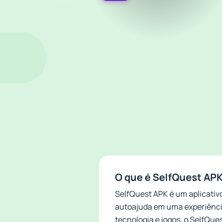
O que é SelfQuest AP
SelfQuest APK é um aplicativ
autoajuda em uma experiência
tecnologia e jogos, o SelfQu