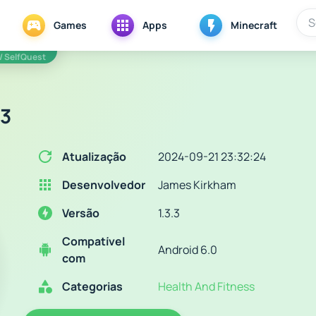
Games
Apps
Minecraft
/ SelfQuest
.3
Atualização
2024-09-21 23:32:24
Desenvolvedor
James Kirkham
Versão
1.3.3
Compatível
Android 6.0
com
Categorias
Health And Fitness