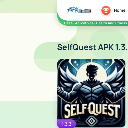
apkbine
Home
Casa
/
Aplicativos
/
Health And Fitness
SelfQuest APK 1.3
1.3.3