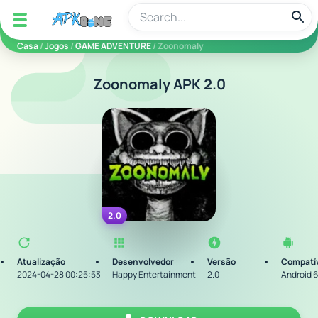
apkbine
Casa
/
Jogos
/
GAME ADVENTURE
/ Zoonomaly
Zoonomaly APK 2.0
2.0
Atualização
Desenvolvedor
Versão
Compatí
2024-04-28 00:25:53
Happy Entertainment
2.0
Android 6