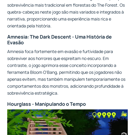
sobrevivência mais tradicional em florestas do The Forest. Os
quebra-cabeças neste jogo são mais variados e integrados à
narrativa, proporcionando uma experiência mais rica e
orientada pela história.
Amnesia: The Dark Descent - Uma História de
Evasão
Amnesia foca fortemente em evasão e furtividade para
sobreviver aos horrores que espreitam no escuro. Em
contraste, o jogo aprimora esse conceito incorporando a
ferramenta Bloom O'Bang, permitindo que os jogadores não
apenas evitem, mas também manipulem temporariamente os
comportamentos dos monstros, adicionando profundidade à
sobrevivência estratégica.
Hourglass - Manipulando o Tempo