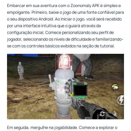
Embarcar em sua aventura com o Zoonomaly APK é simples e
empolgante. Primeiro, baixe o jogo de uma fonte confiável para
o seu dispositivo Android. Ao iniciar o jogo, você será recebido
por uma interface intuitiva que o guiará através da
configuração inicial. Comece personalizando seu perfil de
jogador, selecionando os níveis de dificuldade e familiarizando-
se com os controles básicos exibidos na seção de tutorial.
Em seguida, mergulhe na jogabilidade. Comece a explorar o