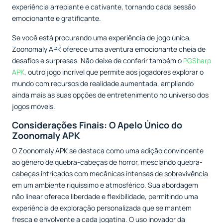
experiência arrepiante e cativante, tornando cada sessão
emocionante e gratificante.
Se você está procurando uma experiência de jogo única,
Zoonomaly APK oferece uma aventura emocionante cheia de
desafios e surpresas. Não deixe de conferir também o
PGSharp
APK
, outro jogo incrível que permite aos jogadores explorar o
mundo com recursos de realidade aumentada, ampliando
ainda mais as suas opções de entretenimento no universo dos
jogos móveis.
Considerações Finais: O Apelo Único do
Zoonomaly APK
O Zoonomaly APK se destaca como uma adição convincente
ao gênero de quebra-cabeças de horror, mesclando quebra-
cabeças intricados com mecânicas intensas de sobrevivência
em um ambiente riquíssimo e atmosférico. Sua abordagem
não linear oferece liberdade e flexibilidade, permitindo uma
experiência de exploração personalizada que se mantém
fresca e envolvente a cada jogatina. O uso inovador da