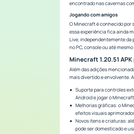
encontrado nas cavernas com c
Jogando com amigos
O Minecraft é conhecido por 
essa experiência fica ainda 
Live, independentemente da p
no PC, console ou até mesmo 
Minecraft 1.20.51 APK
Além das adições mencionadas 
mais divertido e envolvente. 
Suporte para controles ext
Android e jogar o Minecra
Melhorias gráficas: o Minec
efeitos visuais aprimorado
Novos itens e criaturas: a
pode ser domesticado e u