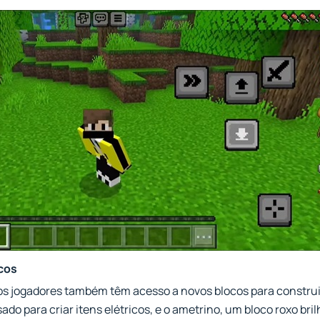
cos
os jogadores também têm acesso a novos blocos para construir
ado para criar itens elétricos, e o ametrino, um bloco roxo bri