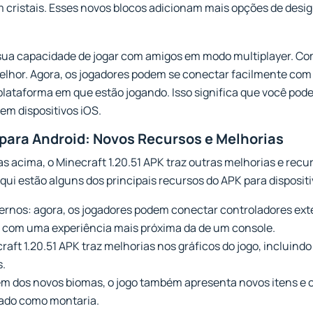
ristais. Esses novos blocos adicionam mais opções de design 
sua capacidade de jogar com amigos em modo multiplayer. Com
melhor. Agora, os jogadores podem se conectar facilmente com
lataforma em que estão jogando. Isso significa que você pod
em dispositivos iOS.
 para Android: Novos Recursos e Melhorias
acima, o Minecraft 1.20.51 APK traz outras melhorias e recur
Aqui estão alguns dos principais recursos do APK para disposit
ernos: agora, os jogadores podem conectar controladores exte
ft com uma experiência mais próxima da de um console.
raft 1.20.51 APK traz melhorias nos gráficos do jogo, incluind
s.
lém dos novos biomas, o jogo também apresenta novos itens e 
sado como montaria.