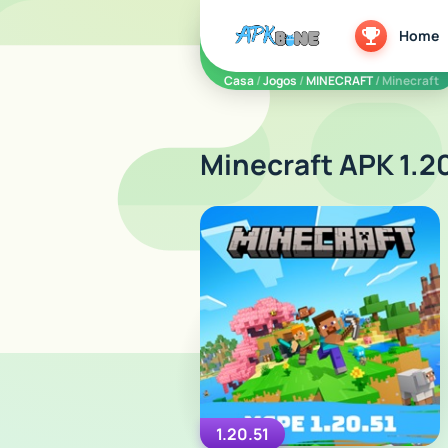
apkbine
Home
Casa
/
Jogos
/
MINECRAFT
/ Minecraft
Minecraft APK 1.2
1.20.51