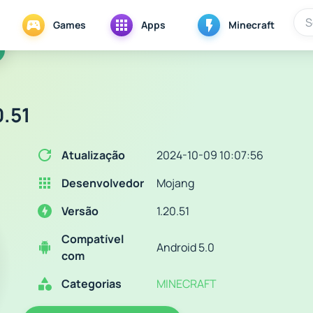
Games
Apps
Minecraft
0.51
Atualização
2024-10-09 10:07:56
Desenvolvedor
Mojang
Versão
1.20.51
Compatível
Android 5.0
com
Categorias
MINECRAFT