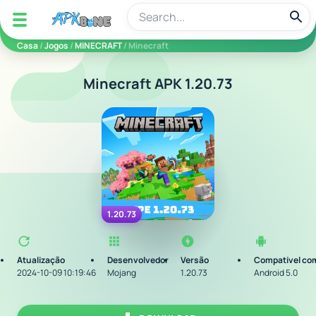
apkbine
Casa
/
Jogos
/
MINECRAFT
/ Minecraft
Minecraft APK 1.20.73
1.20.73
Atualização
Desenvolvedor
Versão
Compatível co
2024-10-09 10:19:46
Mojang
1.20.73
Android 5.0