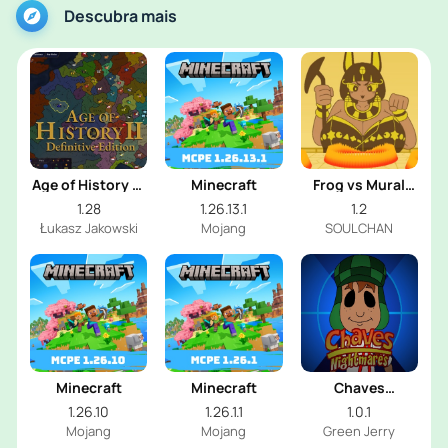
Descubra mais
Age of History 2:
Minecraft
Frog vs Mural
Definitive
Girl
1.28
1.26.13.1
1.2
Edition
Łukasz Jakowski
Mojang
SOULCHAN
Minecraft
Minecraft
Chaves
Nightmares
1.26.10
1.26.1.1
1.0.1
Mojang
Mojang
Green Jerry