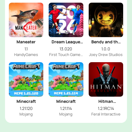
Maneater
Dream League
Bendy and the
Soccer 2026
Dark Revival
1.1
13.020
1.0.0
HandyGames
First Touch Games
Joey Drew Studios
Ltd.
Minecraft
Minecraft
Hitman
Absolution
1.21.120
1.21.114
1.2.1RC14
Mojang
Mojang
Feral Interactive