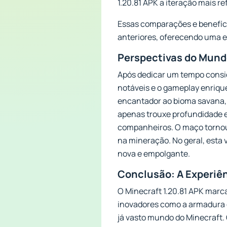
1.20.81 APK a iteração mais re
Essas comparações e benefício
anteriores, oferecendo uma e
Perspectivas do Mundo
Após dedicar um tempo consid
notáveis e o gameplay enriqu
encantador ao bioma savana, 
apenas trouxe profundidade 
companheiros. O maço tornou
na mineração. No geral, esta
nova e empolgante.
Conclusão: A Experiê
O Minecraft 1.20.81 APK marc
inovadores como a armadura d
já vasto mundo do Minecraft