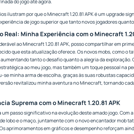
finada do jogo até agora.
s ilustram por que o Minecraft 1.20.81 APK é um upgrade sign
xperiência de jogo superior que tanto novos jogadores quanto
 Real: Minha Experiência com o Minecraft 1.2
erável ao Minecraft 1.20.81 APK, posso compartilhar em prim
ecido que esta atualização oferece. Os novos mobs, como o t
aumentando tanto o desafio quanto a alegria da exploração. 
estratégica ao meu jogo, mas também um toque pessoal na p
-se minha arma de escolha, graças às suas robustas capacid
 versão revitalizou minha aventura no Minecraft, tornando ca
ncia Suprema com o Minecraft 1.20.81 APK
a um passo significativo na evolução deste amado jogo. Com a
e lobo e o maço, juntamente com o novo encantador mob tatu
. Os aprimoramentos em gráficos e desempenho reforçam ain