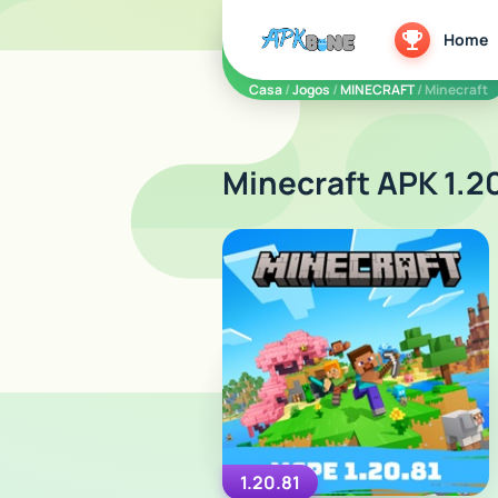
apkbine
Home
Casa
/
Jogos
/
MINECRAFT
/ Minecraft
Minecraft APK 1.2
1.20.81