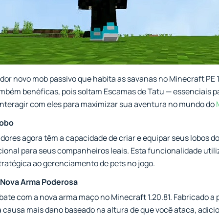
or novo mob passivo que habita as savanas no Minecraft PE 1.
mbém benéficas, pois soltam Escamas de Tatu — essenciais pa
interagir com eles para maximizar sua aventura no mundo do
Lobo
gadores agora têm a capacidade de criar e equipar seus lobos
ional para seus companheiros leais. Esta funcionalidade util
ratégica ao gerenciamento de pets no jogo.
 Nova Arma Poderosa
bate com a nova arma maço no Minecraft 1.20.81. Fabricado a p
ma causa mais dano baseado na altura de que você ataca, adi