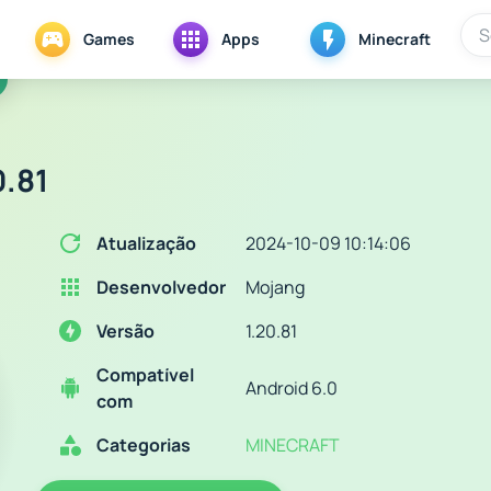
Games
Apps
Minecraft
0.81
Atualização
2024-10-09 10:14:06
Desenvolvedor
Mojang
Versão
1.20.81
Compatível
Android 6.0
com
Categorias
MINECRAFT