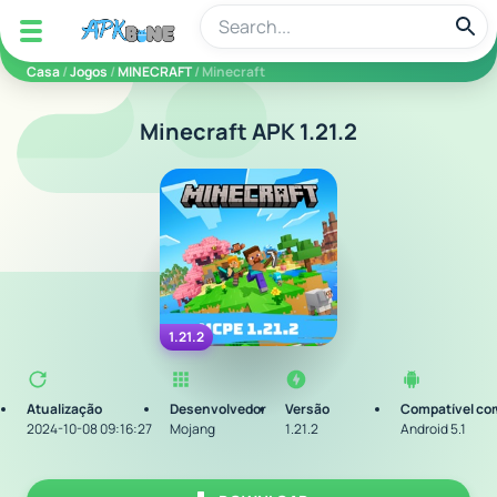
apkbine
Casa
/
Jogos
/
MINECRAFT
/ Minecraft
Minecraft APK 1.21.2
1.21.2
Atualização
Desenvolvedor
Versão
Compatível co
2024-10-08 09:16:27
Mojang
1.21.2
Android 5.1