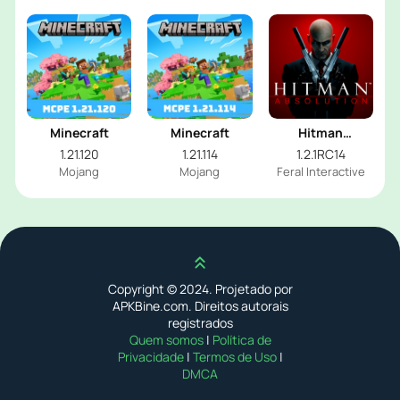
Ltd.
Minecraft
Minecraft
Hitman
Absolution
1.21.120
1.21.114
1.2.1RC14
Mojang
Mojang
Feral Interactive
Scroll up
Copyright © 2024. Projetado por
APKBine.com. Direitos autorais
registrados
Quem somos
|
Política de
Privacidade
|
Termos de Uso
|
DMCA