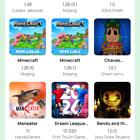
Definitive
Girl
1.28
1.26.13.1
1.2
Edition
Łukasz Jakowski
Mojang
SOULCHAN
Minecraft
Minecraft
Chaves
Nightmares
1.26.10
1.26.1.1
1.0.1
Mojang
Mojang
Green Jerry
Maneater
Dream League
Bendy and the
Soccer 2026
Dark Revival
1.1
13.020
1.0.0
HandyGames
First Touch Games
Joey Drew Studios