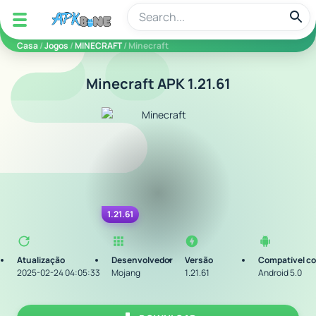
apkbine
Casa
/
Jogos
/
MINECRAFT
/ Minecraft
Minecraft APK 1.21.61
1.21.61
Atualização
Desenvolvedor
Versão
Compatível c
2025-02-24 04:05:33
Mojang
1.21.61
Android 5.0