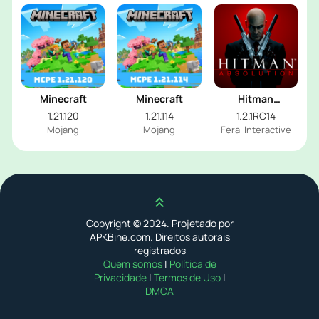
Minecraft
Minecraft
Hitman
Absolution
1.21.120
1.21.114
1.2.1RC14
Mojang
Mojang
Feral Interactive
Scroll up
Copyright © 2024. Projetado por
APKBine.com. Direitos autorais
registrados
Quem somos
|
Política de
Privacidade
|
Termos de Uso
|
DMCA